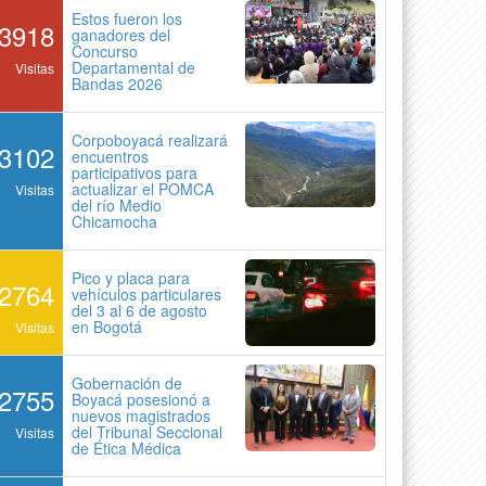
Estos fueron los
3918
ganadores del
Concurso
Departamental de
Visitas
Bandas 2026
Corpoboyacá realizará
3102
encuentros
participativos para
actualizar el POMCA
Visitas
del río Medio
Chicamocha
Pico y placa para
2764
vehículos particulares
del 3 al 6 de agosto
en Bogotá
Visitas
Gobernación de
2755
Boyacá posesionó a
nuevos magistrados
del Tribunal Seccional
Visitas
de Ética Médica