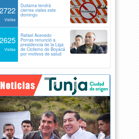
Duitama tendrá
2722
cierres viales este
domingo
Visitas
Rafael Acevedo
2625
Porras renunció a
presidencia de la Liga
de Ciclismo de Boyacá
Visitas
por motivos de salud
Previous
Next