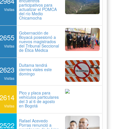
2984
encuentros
participativos para
actualizar el POMCA
Visitas
del río Medio
Chicamocha
Gobernación de
2655
Boyacá posesionó a
nuevos magistrados
del Tribunal Seccional
Visitas
de Ética Médica
Duitama tendrá
2623
cierres viales este
domingo
Visitas
Pico y placa para
2614
vehículos particulares
del 3 al 6 de agosto
en Bogotá
Visitas
Rafael Acevedo
2522
Porras renunció a