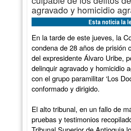
culpable de los delitos de
agravado y homicidio ag
Esta noticia la 
En la tarde de este jueves, la Co
condena de 28 años de prisión 
del expresidente Álvaro Uribe, p
delinquir agravado y homicidio 
con el grupo paramilitar ‘Los Do
conformado y dirigido.
El alto tribunal, en un fallo de 
pruebas y testimonios recopilado
Tribunal Superior de Antioquia