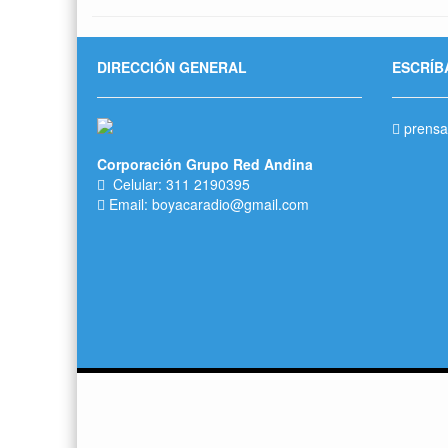
DIRECCIÓN GENERAL
ESCRÍB
prensa
Corporación Grupo Red Andina
Celular: 311 2190395
Email: boyacaradio@gmail.com