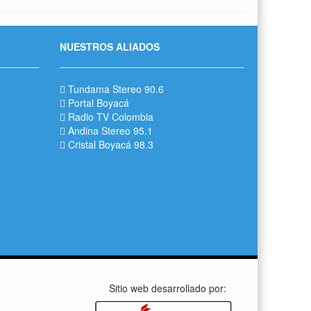
NUESTROS ALIADOS
Tundama Stereo 90.6
Portal Boyacá
Radio TV Colombia
Andina Stereo 95.1
Cristal Boyacá 98.3
Sitio web desarrollado por: