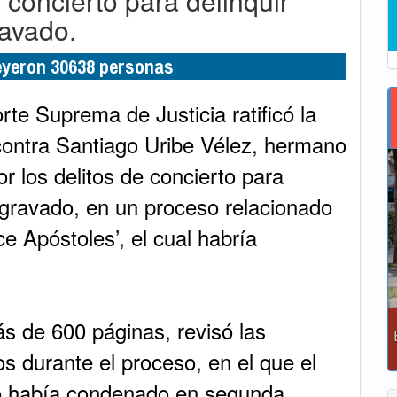
 concierto para delinquir
ravado.
leyeron 30638 personas
rte Suprema de Justicia ratificó la
contra Santiago Uribe Vélez, hermano
or los delitos de concierto para
agravado, en un proceso relacionado
ce Apóstoles’, el cual habría
más de 600 páginas, revisó las
s durante el proceso, en el que el
 lo había condenado en segunda