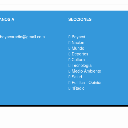
ANOS A
SECCIONES
boyacaradio@gmail.com
Boyacá
Nación
Mundo
Deportes
Cultura
Tecnología
Medio Ambiente
Salud
Política
-
Opinión
Radio