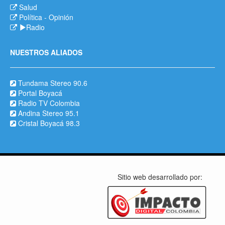
Salud
Política
-
Opinión
Radio
NUESTROS ALIADOS
Tundama Stereo 90.6
Portal Boyacá
Radio TV Colombia
Andina Stereo 95.1
Cristal Boyacá 98.3
Sitio web desarrollado por: