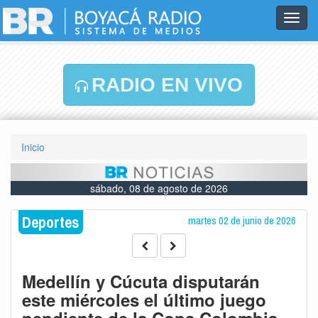
Toggl
navig
RADIO EN VIVO
Inicio
sábado, 08 de agosto de 2026
Deportes
martes 02 de junio de 2026
Medellín y Cúcuta disputarán
este miércoles el último juego