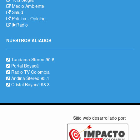
Medio Ambiente
Salud
Política
-
Opinión
Radio
NUESTROS ALIADOS
Tundama Stereo 90.6
Portal Boyacá
Radio TV Colombia
Andina Stereo 95.1
Cristal Boyacá 98.3
Sitio web desarrollado por: