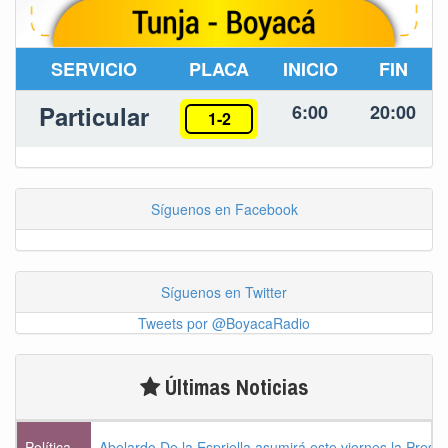
SERVICIO
PLACA
INICIO
FIN
Particular
6:00
20:00
1-2
Síguenos en Facebook
Síguenos en Twitter
Tweets por @BoyacaRadio
Últimas Noticias
Política
Abelardo De la Espriella asumirá este viernes la Presi