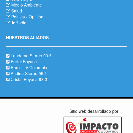
Medio Ambiente
Salud
Política
-
Opinión
Radio
NUESTROS ALIADOS
Tundama Stereo 90.6
Portal Boyacá
Radio TV Colombia
Andina Stereo 95.1
Cristal Boyacá 98.3
Sitio web desarrollado por: