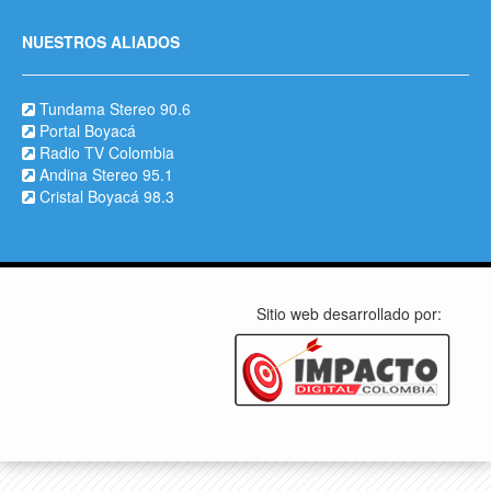
NUESTROS ALIADOS
Tundama Stereo 90.6
Portal Boyacá
Radio TV Colombia
Andina Stereo 95.1
Cristal Boyacá 98.3
Sitio web desarrollado por: