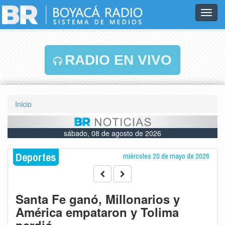
Toggl
navig
RADIO EN VIVO
Inicio
sábado, 08 de agosto de 2026
Deportes
miércoles 20 de mayo de 2026
Santa Fe ganó, Millonarios y
América empataron y Tolima