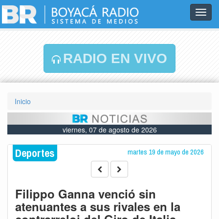
Toggl
navig
RADIO EN VIVO
Inicio
viernes, 07 de agosto de 2026
Deportes
martes 19 de mayo de 2026
Filippo Ganna venció sin
atenuantes a sus rivales en la