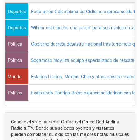
Deportes
Federación Colombiana de Ciclismo expresa solidarida
Deportes
Wilmar está 'hecho una pared' para sus rivales en la V
Política
Gobierno decreta desastre nacional tras terremoto que 
Política
Sogamoso moviliza equipo especializado de rescate pa
Mundo
Estados Unidos, México, Chile y otros países enviaron
Política
Exdiputado Rodrigo Rojas expresa solidaridad con famil
Conoce el sistema radial Online del Grupo Red Andina
Radio & TV. Donde sus selectos oyentes y visitantes
pueden complacer su oido con las mejores notas músicales