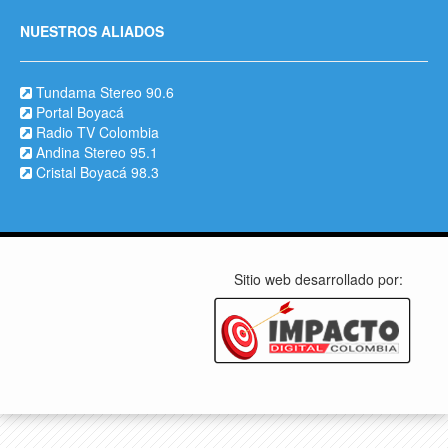
NUESTROS ALIADOS
Tundama Stereo 90.6
Portal Boyacá
Radio TV Colombia
Andina Stereo 95.1
Cristal Boyacá 98.3
Sitio web desarrollado por: