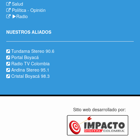
Salud
Política
-
Opinión
Radio
NUESTROS ALIADOS
Tundama Stereo 90.6
Portal Boyacá
Radio TV Colombia
Andina Stereo 95.1
Cristal Boyacá 98.3
Sitio web desarrollado por: