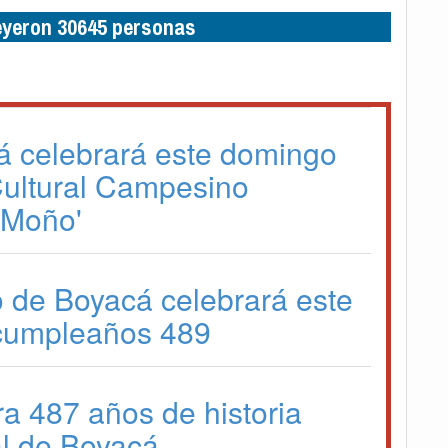
leyeron 30645 personas
á celebrará este domingo
 Cultural Campesino
l Moño'
o de Boyacá celebrará este
cumpleaños 489
ra 487 años de historia
l de Boyacá