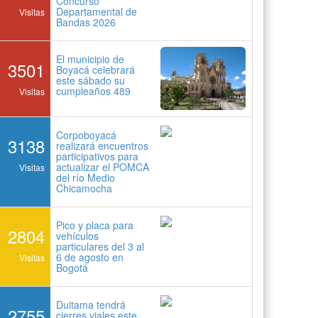
Concurso
Departamental de
Visitas
Bandas 2026
El municipio de
3501
Boyacá celebrará
este sábado su
cumpleaños 489
Visitas
Corpoboyacá
3138
realizará encuentros
participativos para
actualizar el POMCA
Visitas
del río Medio
Chicamocha
Pico y placa para
2804
vehículos
particulares del 3 al
6 de agosto en
Visitas
Bogotá
Duitama tendrá
2755
cierres viales este