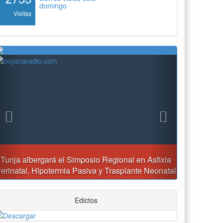
domingo
Visitas
Previous
Next
Reporte del tiempo en Boyacá para el sábado
Edictos