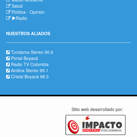
Salud
Política
-
Opinión
Radio
NUESTROS ALIADOS
Tundama Stereo 90.6
Portal Boyacá
Radio TV Colombia
Andina Stereo 95.1
Cristal Boyacá 98.3
Sitio web desarrollado por: