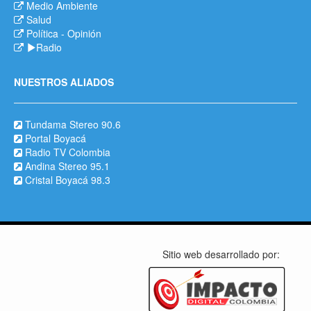
Medio Ambiente
Salud
Política
-
Opinión
Radio
NUESTROS ALIADOS
Tundama Stereo 90.6
Portal Boyacá
Radio TV Colombia
Andina Stereo 95.1
Cristal Boyacá 98.3
Sitio web desarrollado por: