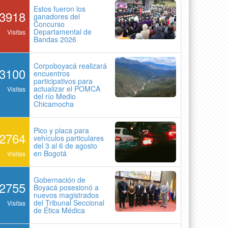
Estos fueron los
3918
ganadores del
Concurso
Departamental de
Visitas
Bandas 2026
Corpoboyacá realizará
3100
encuentros
participativos para
actualizar el POMCA
Visitas
del río Medio
Chicamocha
Pico y placa para
2764
vehículos particulares
del 3 al 6 de agosto
en Bogotá
Visitas
Gobernación de
2755
Boyacá posesionó a
nuevos magistrados
del Tribunal Seccional
Visitas
de Ética Médica