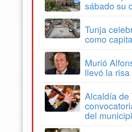
sábado su 
Tunja celeb
como capita
Murió Alfon
llevó la ris
Alcaldía de
convocatori
del municip