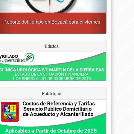
“Tunja nos ha dado demasiado y no podemos
fallarle en este momento”: Carlos Amaya
Edictos
Publicidad