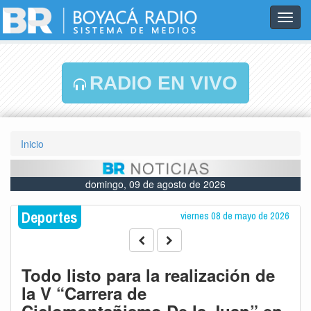
Toggl
navig
RADIO EN VIVO
Inicio
domingo, 09 de agosto de 2026
Deportes
viernes 08 de mayo de 2026
Todo listo para la realización de
la V “Carrera de