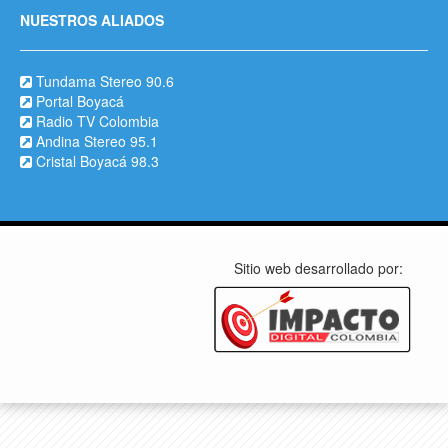
NUESTROS ALIADOS
Tundama Stereo 90.6
Portal Boyacá
Radio TV Colombia
Andina Stereo 95.1
Cristal Boyacá 98.3
Sitio web desarrollado por: