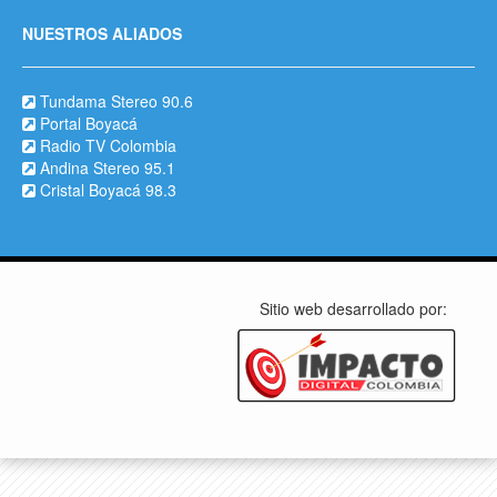
NUESTROS ALIADOS
Tundama Stereo 90.6
Portal Boyacá
Radio TV Colombia
Andina Stereo 95.1
Cristal Boyacá 98.3
Sitio web desarrollado por: