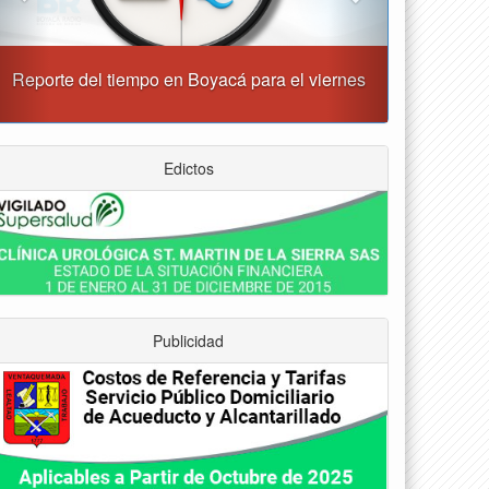
“Tunja nos ha dado demasiado y no podemos
fallarle en este momento”: Carlos Amaya
Edictos
Publicidad