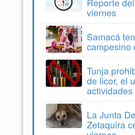
Reporte del
viernes
Samacá ten
campesino e
Tunja prohib
de licor, el
actividades
La Junta D
Zetaquira c
viernes