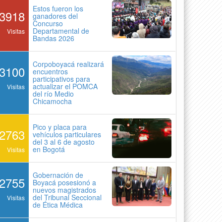
Estos fueron los
3918
ganadores del
Concurso
Departamental de
Visitas
Bandas 2026
Corpoboyacá realizará
3100
encuentros
participativos para
actualizar el POMCA
Visitas
del río Medio
Chicamocha
Pico y placa para
2763
vehículos particulares
del 3 al 6 de agosto
en Bogotá
Visitas
Gobernación de
2755
Boyacá posesionó a
nuevos magistrados
del Tribunal Seccional
Visitas
de Ética Médica