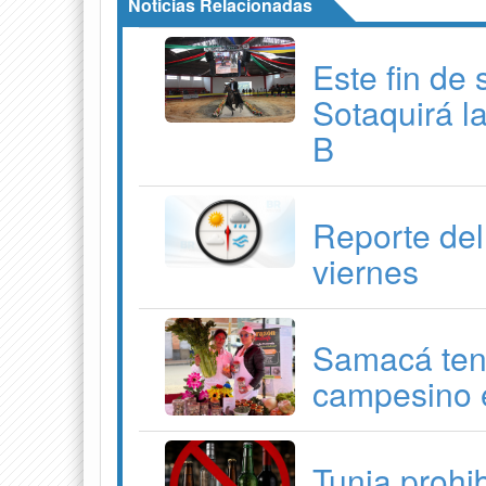
Noticias Relacionadas
Este fin de
Sotaquirá l
B
Reporte del
viernes
Samacá ten
campesino e
Tunja prohib