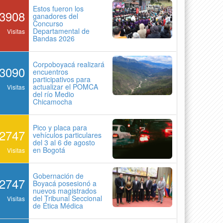
Estos fueron los
3908
ganadores del
Concurso
Departamental de
Visitas
Bandas 2026
Corpoboyacá realizará
3090
encuentros
participativos para
actualizar el POMCA
Visitas
del río Medio
Chicamocha
Pico y placa para
2747
vehículos particulares
del 3 al 6 de agosto
en Bogotá
Visitas
Gobernación de
2747
Boyacá posesionó a
nuevos magistrados
del Tribunal Seccional
Visitas
de Ética Médica