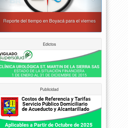
“Tunja nos ha dado demasiado y no podemos
fallarle en este momento”: Carlos Amaya
Edictos
Publicidad