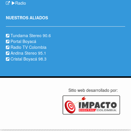
Radio
NUESTROS ALIADOS
Tundama Stereo 90.6
Portal Boyacá
Radio TV Colombia
Andina Stereo 95.1
Cristal Boyacá 98.3
Sitio web desarrollado por: