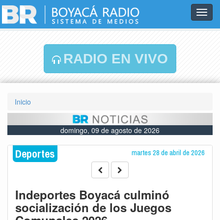
Toggl
navig
RADIO EN VIVO
Inicio
domingo, 09 de agosto de 2026
Deportes
martes 28 de abril de 2026
Indeportes Boyacá culminó
socialización de los Juegos