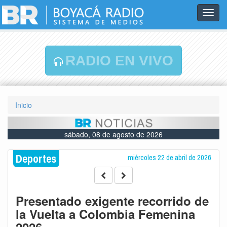
Toggl
navig
RADIO EN VIVO
Inicio
sábado, 08 de agosto de 2026
Deportes
miércoles 22 de abril de 2026
Presentado exigente recorrido de
la Vuelta a Colombia Femenina