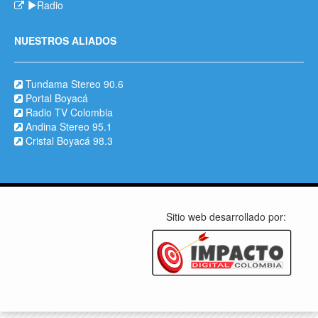
Radio
NUESTROS ALIADOS
Tundama Stereo 90.6
Portal Boyacá
Radio TV Colombia
Andina Stereo 95.1
Cristal Boyacá 98.3
Sitio web desarrollado por: