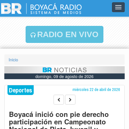
Toggl
navig
RADIO EN VIVO
Inicio
domingo, 09 de agosto de 2026
Deportes
miércoles 22 de abril de 2026
Boyacá inició con pie derecho
participación en Campeonato