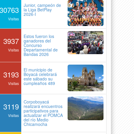
Junior, campeón de
30763
la Liga BetPlay
2026-I
Visitas
Estos fueron los
3937
ganadores del
Concurso
Departamental de
Visitas
Bandas 2026
El municipio de
3193
Boyacá celebrará
este sábado su
cumpleaños 489
Visitas
Corpoboyacá
3119
realizará encuentros
participativos para
actualizar el POMCA
Visitas
del río Medio
Chicamocha