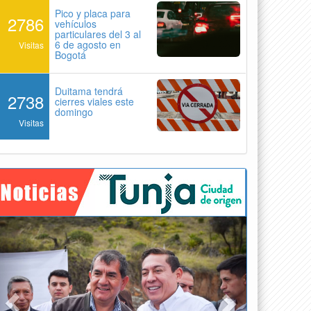
Pico y placa para
2786
vehículos
particulares del 3 al
6 de agosto en
Visitas
Bogotá
Duitama tendrá
2738
cierres viales este
domingo
Visitas
Previous
Next