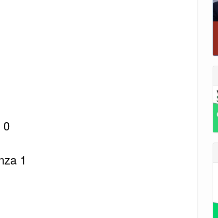
 0
anza 1