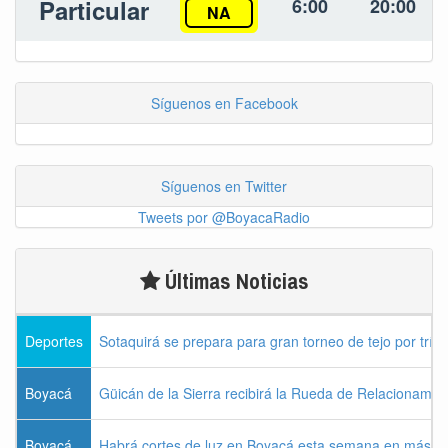
Particular
6:00
20:00
NA
Síguenos en Facebook
Síguenos en Twitter
Tweets por @BoyacaRadio
Últimas Noticias
Deportes
Sotaquirá se prepara para gran torneo de tejo por tríos
Boyacá
Güicán de la Sierra recibirá la Rueda de Relacionamie
Boyacá
Habrá cortes de luz en Boyacá esta semana en más de