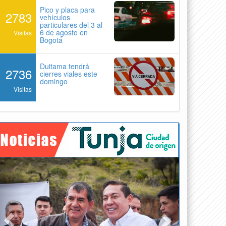
Pico y placa para
2783
vehículos
particulares del 3 al
6 de agosto en
Visitas
Bogotá
Duitama tendrá
2736
cierres viales este
domingo
Visitas
Previous
Next