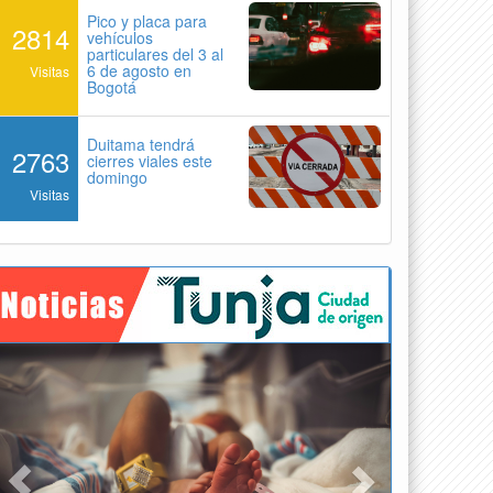
Pico y placa para
2814
vehículos
particulares del 3 al
6 de agosto en
Visitas
Bogotá
Duitama tendrá
2763
cierres viales este
domingo
Visitas
Previous
Next