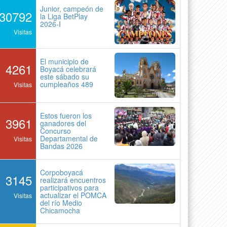
Junior, campeón de
30792
la Liga BetPlay
2026-I
Visitas
El municipio de
4261
Boyacá celebrará
este sábado su
cumpleaños 489
Visitas
Estos fueron los
3961
ganadores del
Concurso
Departamental de
Visitas
Bandas 2026
Corpoboyacá
3145
realizará encuentros
participativos para
actualizar el POMCA
Visitas
del río Medio
Chicamocha