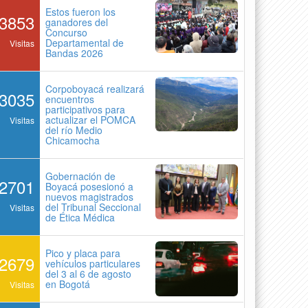
Estos fueron los
3853
ganadores del
Concurso
Departamental de
Visitas
Bandas 2026
Corpoboyacá realizará
3035
encuentros
participativos para
actualizar el POMCA
Visitas
del río Medio
Chicamocha
Gobernación de
2701
Boyacá posesionó a
nuevos magistrados
del Tribunal Seccional
Visitas
de Ética Médica
Pico y placa para
2679
vehículos particulares
del 3 al 6 de agosto
en Bogotá
Visitas