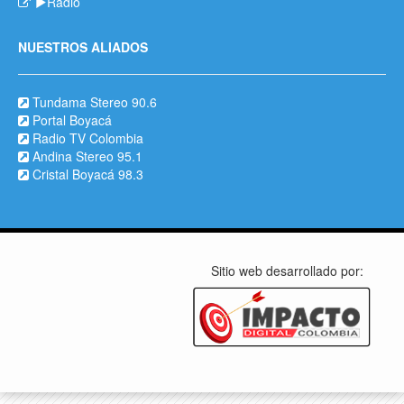
Radio
NUESTROS ALIADOS
Tundama Stereo 90.6
Portal Boyacá
Radio TV Colombia
Andina Stereo 95.1
Cristal Boyacá 98.3
Sitio web desarrollado por: