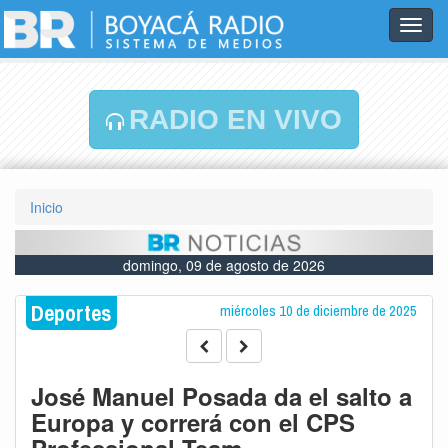
Toggl
navig
RADIO EN VIVO
Inicio
domingo, 09 de agosto de 2026
Deportes
miércoles 10 de diciembre de 2025
José Manuel Posada da el salto a
Europa y correrá con el CPS