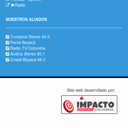
Radio
NUESTROS ALIADOS
Tundama Stereo 90.6
Portal Boyacá
Radio TV Colombia
Andina Stereo 95.1
Cristal Boyacá 98.3
Sitio web desarrollado por: