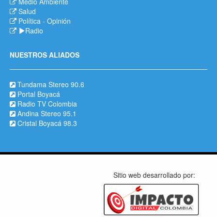
Medio Ambiente
Salud
Política
-
Opinión
Radio
NUESTROS ALIADOS
Tundama Stereo 90.6
Portal Boyacá
Radio TV Colombia
Andina Stereo 95.1
Cristal Boyacá 98.3
Sitio web desarrollado por: