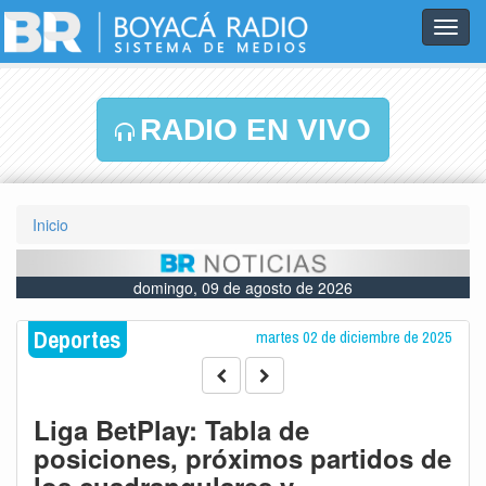
Toggl
navig
RADIO EN VIVO
Inicio
domingo, 09 de agosto de 2026
Deportes
martes 02 de diciembre de 2025
Liga BetPlay: Tabla de
posiciones, próximos partidos de