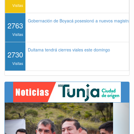
Visitas
Gobernación de Boyacá posesionó a nuevos magistrados
2763
Visitas
Duitama tendrá cierres viales este domingo
2730
Visitas
Previous
Next