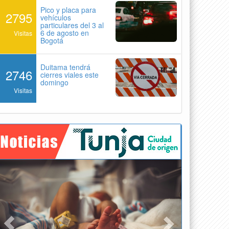
Pico y placa para
2795
vehículos
particulares del 3 al
6 de agosto en
Visitas
Bogotá
Duitama tendrá
2746
cierres viales este
domingo
Visitas
Previous
Next