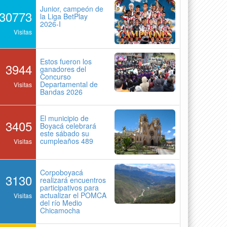
Junior, campeón de
30773
la Liga BetPlay
2026-I
Visitas
Estos fueron los
3944
ganadores del
Concurso
Departamental de
Visitas
Bandas 2026
El municipio de
3405
Boyacá celebrará
este sábado su
cumpleaños 489
Visitas
Corpoboyacá
3130
realizará encuentros
participativos para
actualizar el POMCA
Visitas
del río Medio
Chicamocha