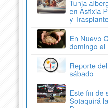
Tunja alber
en Asfixia P
y Trasplant
En Nuevo Co
domingo el 
Reporte del
sábado
Este fin de
Sotaquirá l