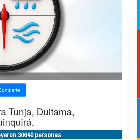
Comparte
ra Tunja, Duitama,
inquirá.
leyeron 30640 personas