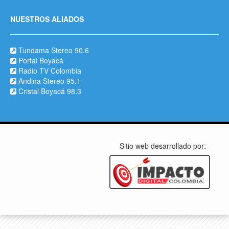
NUESTROS ALIADOS
Tundama Stereo 90.6
Portal Boyacá
Radio TV Colombia
Andina Stereo 95.1
Cristal Boyacá 98.3
Sitio web desarrollado por: