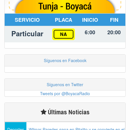
SERVICIO
PLACA
INICIO
FIN
Particular
6:00
20:00
NA
Síguenos en Facebook
Síguenos en Twitter
Tweets por @BoyacaRadio
Últimas Noticias
Deportes
Wilmar Paredes gana en Pitalito y se convierte en el p