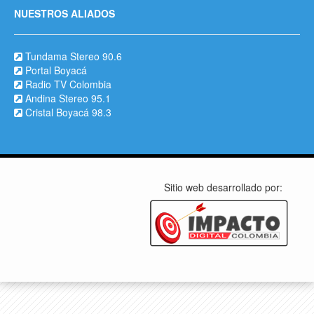
NUESTROS ALIADOS
Tundama Stereo 90.6
Portal Boyacá
Radio TV Colombia
Andina Stereo 95.1
Cristal Boyacá 98.3
Sitio web desarrollado por: