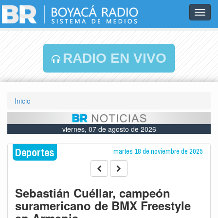
Toggl
navig
RADIO EN VIVO
Inicio
viernes, 07 de agosto de 2026
Deportes
martes 18 de noviembre de 2025
Sebastián Cuéllar, campeón
suramericano de BMX Freestyle