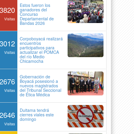
Estos fueron los
3820
ganadores del
Concurso
Departamental de
Visitas
Bandas 2026
Corpoboyacá realizará
3012
encuentros
participativos para
actualizar el POMCA
Visitas
del río Medio
Chicamocha
Gobernación de
2676
Boyacá posesionó a
nuevos magistrados
del Tribunal Seccional
Visitas
de Ética Médica
Duitama tendrá
2646
cierres viales este
domingo
Visitas