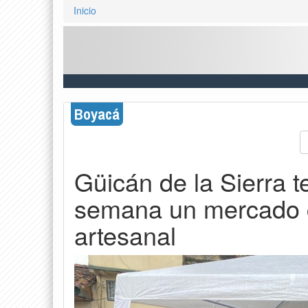
Inicio
Boyacá
Güicán de la Sierra t
semana un mercado c
artesanal