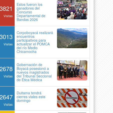
Estos fueron los
3821
ganadores del
Concurso
Departamental de
Visitas
Bandas 2026
Corpoboyacá realizará
3013
encuentros
participativos para
actualizar el POMCA
Visitas
del río Medio
Chicamocha
Gobernación de
2678
Boyacá posesionó a
nuevos magistrados
del Tribunal Seccional
Visitas
de Ética Médica
Duitama tendrá
2647
cierres viales este
domingo
Visitas