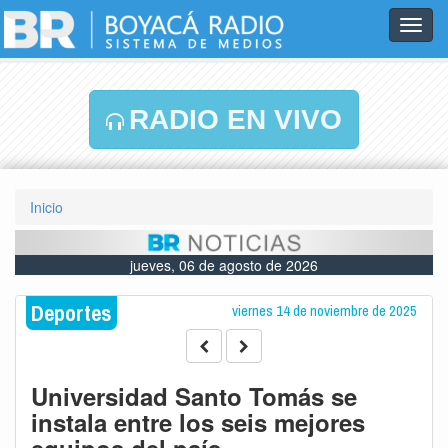
Toggl
navig
RADIO EN VIVO
Inicio
jueves, 06 de agosto de 2026
Deportes
viernes 14 de noviembre de 2025
Universidad Santo Tomás se
instala entre los seis mejores