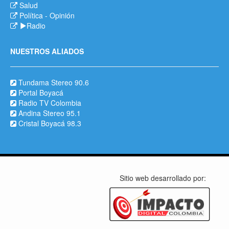
Salud
Política
-
Opinión
Radio
NUESTROS ALIADOS
Tundama Stereo 90.6
Portal Boyacá
Radio TV Colombia
Andina Stereo 95.1
Cristal Boyacá 98.3
Sitio web desarrollado por: