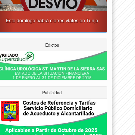
Tunja albergará el Simposio Regional en Asfixia
erinatal, Hipotermia Pasiva y Trasplante Neonatal
Edictos
Publicidad