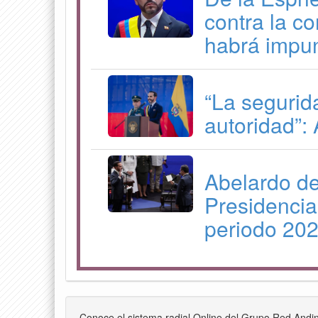
contra la c
habrá impu
“La segurid
autoridad”: 
Abelardo de
Presidencia
periodo 20
Conoce el sistema radial Online del Grupo Red Andi