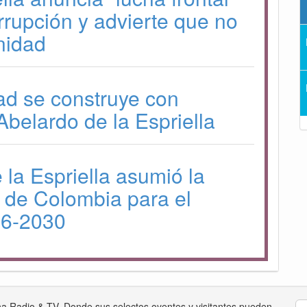
orrupción y advierte que no
nidad
ad se construye con
Abelardo de la Espriella
 la Espriella asumió la
 de Colombia para el
26-2030
na Radio & TV. Donde sus selectos oyentes y visitantes pueden