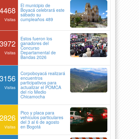
El municipio de
4468
Boyacá celebrará este
sábado su
cumpleaños 489
Visitas
Estos fueron los
3972
ganadores del
Concurso
Departamental de
Visitas
Bandas 2026
Corpoboyacá realizará
3156
encuentros
participativos para
actualizar el POMCA
Visitas
del río Medio
Chicamocha
Pico y placa para
2826
vehículos particulares
del 3 al 6 de agosto
en Bogotá
Visitas