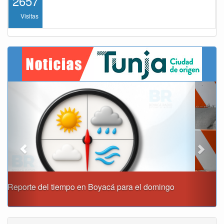
2657
Visitas
Previous
Next
Este domingo habrá cierres viales en Tunja