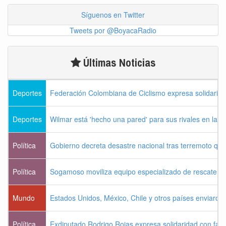
Síguenos en Twitter
Tweets por @BoyacaRadio
Últimas Noticias
Deportes
Federación Colombiana de Ciclismo expresa solidarida
Deportes
Wilmar está 'hecho una pared' para sus rivales en la V
Política
Gobierno decreta desastre nacional tras terremoto que 
Política
Sogamoso moviliza equipo especializado de rescate pa
Mundo
Estados Unidos, México, Chile y otros países enviaron
Política
Exdiputado Rodrigo Rojas expresa solidaridad con famil