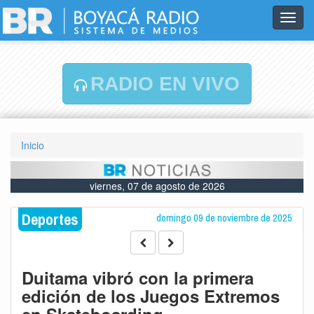
Toggl
navig
RADIO EN VIVO
Inicio
viernes, 07 de agosto de 2026
Deportes
domingo 09 de noviembre de 2025
Duitama vibró con la primera
edición de los Juegos Extremos