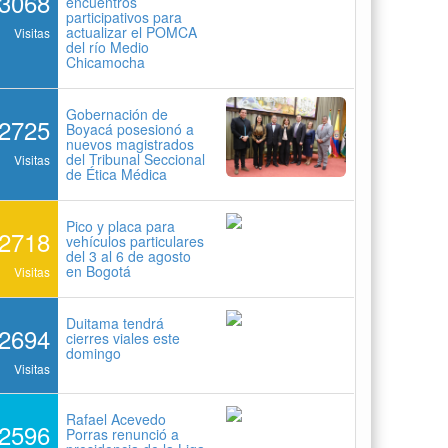
3068
encuentros
participativos para
actualizar el POMCA
Visitas
del río Medio
Chicamocha
Gobernación de
2725
Boyacá posesionó a
nuevos magistrados
del Tribunal Seccional
Visitas
de Ética Médica
Pico y placa para
2718
vehículos particulares
del 3 al 6 de agosto
en Bogotá
Visitas
Duitama tendrá
2694
cierres viales este
domingo
Visitas
Rafael Acevedo
2596
Porras renunció a