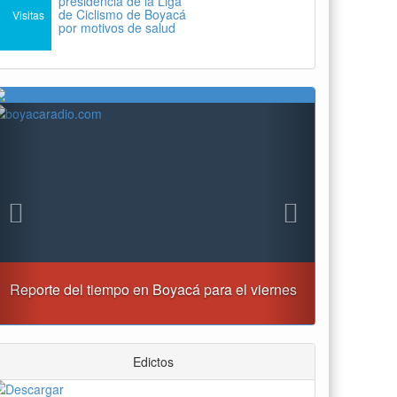
presidencia de la Liga
de Ciclismo de Boyacá
Visitas
por motivos de salud
Previous
Next
“Tunja nos ha dado demasiado y no podemos
fallarle en este momento”: Carlos Amaya
Edictos