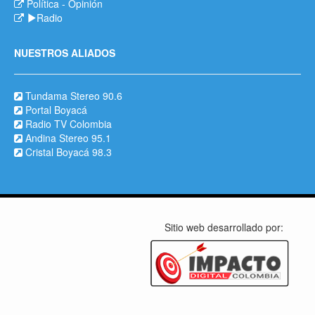
Política
-
Opinión
Radio
NUESTROS ALIADOS
Tundama Stereo 90.6
Portal Boyacá
Radio TV Colombia
Andina Stereo 95.1
Cristal Boyacá 98.3
Sitio web desarrollado por: