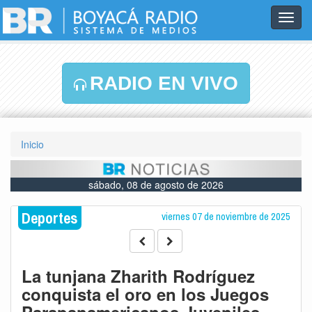
Toggl
navig
RADIO EN VIVO
Inicio
sábado, 08 de agosto de 2026
Deportes
viernes 07 de noviembre de 2025
La tunjana Zharith Rodríguez
conquista el oro en los Juegos