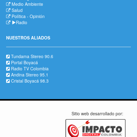
Medio Ambiente
Salud
Política
-
Opinión
Radio
NUESTROS ALIADOS
Tundama Stereo 90.6
Portal Boyacá
Radio TV Colombia
Andina Stereo 95.1
Cristal Boyacá 98.3
Sitio web desarrollado por: