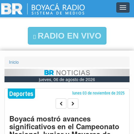
Toggl
navig
RADIO EN VIVO
Inicio
jueves, 06 de agosto de 2026
Deportes
lunes 03 de noviembre de 2025
Boyacá mostró avances
significativos en el Campeonato